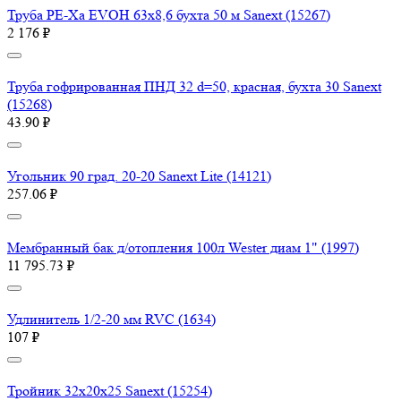
Труба PE-Xa EVOH 63x8,6 бухта 50 м Sanext (15267)
2 176 ₽
Труба гофрированная ПНД 32 d=50, красная, бухта 30 Sanext
(15268)
43.90 ₽
Угольник 90 град. 20-20 Sanext Lite (14121)
257.06 ₽
Мембранный бак д/отопления 100л Wester диам 1" (1997)
11 795.73 ₽
Удлинитель 1/2-20 мм RVC (1634)
107 ₽
Тройник 32х20х25 Sanext (15254)