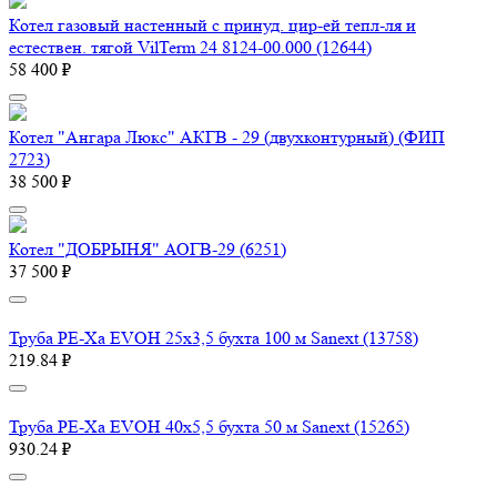
Котел газовый настенный с принуд. цир-ей тепл-ля и
естествен. тягой VilTerm 24 8124-00.000 (12644)
58 400 ₽
Котел "Ангара Люкс" АКГВ - 29 (двухконтурный) (ФИП
2723)
38 500 ₽
Котел "ДОБРЫНЯ" АОГВ-29 (6251)
37 500 ₽
Труба PE-Xa EVOH 25x3,5 бухта 100 м Sanext (13758)
219.84 ₽
Труба PE-Xa EVOH 40x5,5 бухта 50 м Sanext (15265)
930.24 ₽