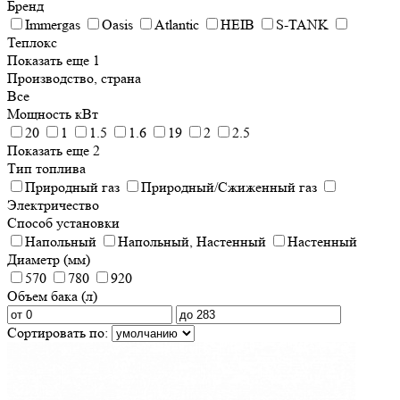
Бренд
Immergas
Oasis
Atlantic
HEIB
S-TANK
Теплокс
Показать еще 1
Производство, страна
Все
Мощность кВт
20
1
1.5
1.6
19
2
2.5
Показать еще 2
Тип топлива
Природный газ
Природный/Сжиженный газ
Электричество
Способ установки
Напольный
Напольный, Настенный
Настенный
Диаметр (мм)
570
780
920
Объем бака (л)
Сортировать по: