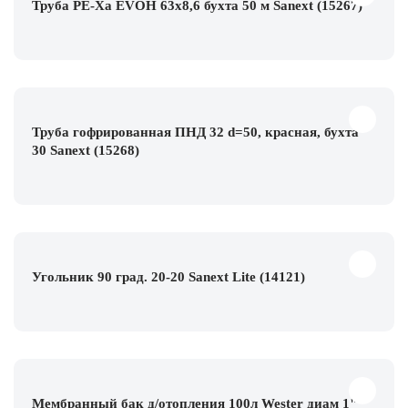
Труба PE-Xa EVOH 63x8,6 бухта 50 м Sanext (15267)
Труба гофрированная ПНД 32 d=50, красная, бухта
30 Sanext (15268)
Угольник 90 град. 20-20 Sanext Lite (14121)
Мембранный бак д/отопления 100л Wester диам 1"