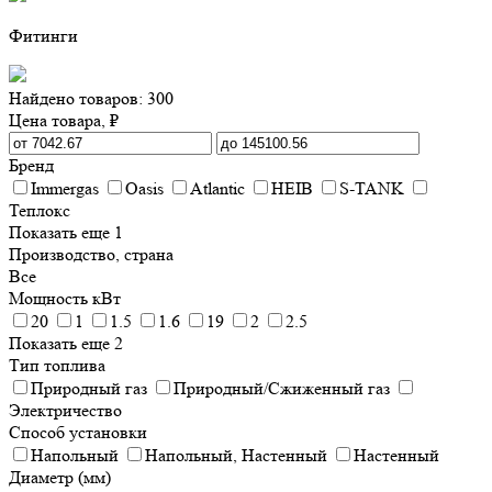
Фитинги
Найдено товаров: 300
Цена товара, ₽
Бренд
Immergas
Oasis
Atlantic
HEIB
S-TANK
Теплокс
Показать еще 1
Производство, страна
Все
Мощность кВт
20
1
1.5
1.6
19
2
2.5
Показать еще 2
Тип топлива
Природный газ
Природный/Сжиженный газ
Электричество
Способ установки
Напольный
Напольный, Настенный
Настенный
Диаметр (мм)