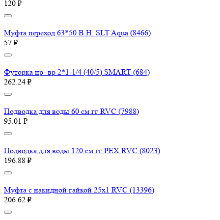
120 ₽
Муфта переход 63*50 В.Н. SLT Aqua (8466)
57 ₽
Футорка нр- вр 2*1-1/4 (40/5) SMART (684)
262.24 ₽
Подводка для воды 60 см гг RVC (7988)
95.01 ₽
Подводка для воды 120 см гг PEX RVC (8023)
196.88 ₽
Муфта с накидной гайкой 25х1 RVC (13396)
206.62 ₽