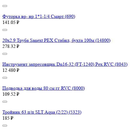
Футорка вр- нр 1*1-1/4 Смарт (690)
141.05 ₽
20х2.9 Труба Sanext PEX Стабил, бухта 100м (14800)
278.32 ₽
Инструмент запресовщик Dn16-32 (FT-1240) Pex RVC (8043)
12 480 ₽
Подводка для воды 80 см гг RVC (8000)
109.52 ₽
Тройник 63 п/п SLT Aqua (2/22) (5323)
185 ₽