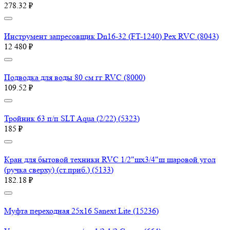
278.32 ₽
Инструмент запресовщик Dn16-32 (FT-1240) Pex RVC (8043)
12 480 ₽
Подводка для воды 80 см гг RVC (8000)
109.52 ₽
Тройник 63 п/п SLT Aqua (2/22) (5323)
185 ₽
Кран для бытовой техники RVC 1/2"шх3/4"ш шаровой угол
(ручка сверху) (ст.приб.) (5133)
182.18 ₽
Муфта переходная 25х16 Sanext Lite (15236)