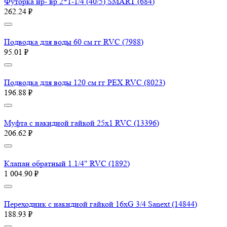
Футорка нр- вр 2*1-1/4 (40/5) SMART (684)
262.24 ₽
Подводка для воды 60 см гг RVC (7988)
95.01 ₽
Подводка для воды 120 см гг PEX RVC (8023)
196.88 ₽
Муфта с накидной гайкой 25х1 RVC (13396)
206.62 ₽
Клапан обратный 1.1/4" RVC (1892)
1 004.90 ₽
Переходник с накидной гайкой 16хG 3/4 Sanext (14844)
188.93 ₽