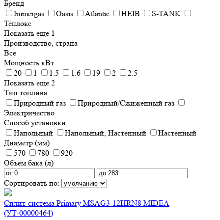
Бренд
Immergas
Oasis
Atlantic
HEIB
S-TANK
Теплокс
Показать еще 1
Производство, страна
Все
Мощность кВт
20
1
1.5
1.6
19
2
2.5
Показать еще 2
Тип топлива
Природный газ
Природный/Сжиженный газ
Электричество
Способ установки
Напольный
Напольный, Настенный
Настенный
Диаметр (мм)
570
780
920
Объем бака (л)
Сортировать по:
Сплит-система Primary MSAG3-12HRN8 MIDEA
(УТ-00000464)