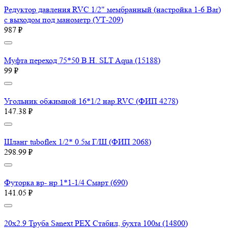
Редуктор давления RVC 1/2" мембранный (настройка 1-6 Bar)
с выходом под манометр (УТ-209)
987 ₽
Муфта переход 75*50 В.Н. SLT Aqua (15188)
99 ₽
Угольник обжимной 16*1/2 нар.RVC (ФИП 4278)
147.38 ₽
Шланг tuboflex 1/2* 0.5м Г/Ш (ФИП 2068)
298.99 ₽
Футорка вр- нр 1*1-1/4 Смарт (690)
141.05 ₽
20х2.9 Труба Sanext PEX Стабил, бухта 100м (14800)