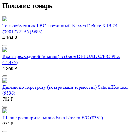
Похожие товары
Теплообменник ГВС вторичный Navien Deluxе S 13-24
(30017721A) (6683)
4 104 ₽
Кран трехходовой (клапан) в сборе DELUXE C/E/C Plus
(12385)
4 860 ₽
Датчик по перегреву (возвратный термостат) Saturn/Heatluxe
(9536)
702 ₽
Шланг расширительного бака Navien E/C (8331)
972 ₽