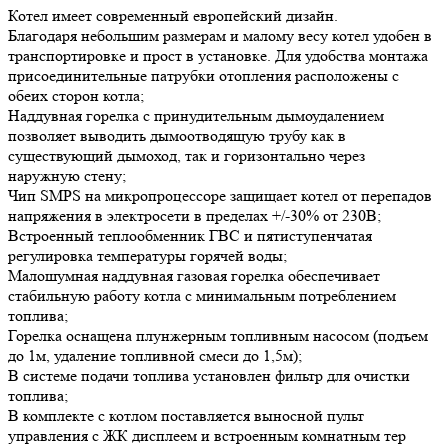
Котел имеет современный европейский дизайн.
Благодаря небольшим размерам и малому весу котел удобен в
транспортировке и прост в установке. Для удобства монтажа
присоединительные патрубки отопления расположены с
обеих сторон котла;
Наддувная горелка с принудительным дымоудалением
позволяет выводить дымоотводящую трубу как в
существующий дымоход, так и горизонтально через
наружную стену;
Чип SMPS на микропроцессоре защищает котел от перепадов
напряжения в электросети в пределах +/-30% от 230В;
Встроенный теплообменник ГВС и пятиступенчатая
регулировка температуры горячей воды;
Малошумная наддувная газовая горелка обеспечивает
стабильную работу котла с минимальным потреблением
топлива;
Горелка оснащена плунжерным топливным насосом (подъем
до 1м, удаление топливной смеси до 1,5м);
В системе подачи топлива установлен фильтр для очистки
топлива;
В комплекте с котлом поставляется выносной пульт
управления с ЖК дисплеем и встроенным комнатным тер