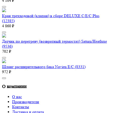
4 104 ₽
Кран трехходовой (клапан) в сборе DELUXE C/E/C Plus
(12385)
4 860 ₽
Датчик по перегреву (возвратный термостат) Saturn/Heatluxe
(9536)
702 ₽
Шланг расширительного бака Navien E/C (8331)
972 ₽
О компании
О нас
Производители
Контакты
Доставка и оплата