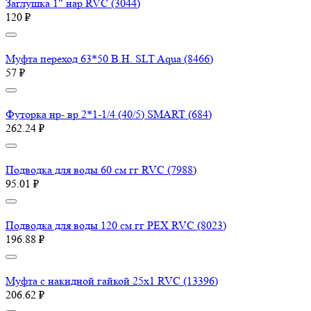
Заглушка 1" нар RVC (3044)
120 ₽
Муфта переход 63*50 В.Н. SLT Aqua (8466)
57 ₽
Футорка нр- вр 2*1-1/4 (40/5) SMART (684)
262.24 ₽
Подводка для воды 60 см гг RVC (7988)
95.01 ₽
Подводка для воды 120 см гг PEX RVC (8023)
196.88 ₽
Муфта с накидной гайкой 25х1 RVC (13396)
206.62 ₽