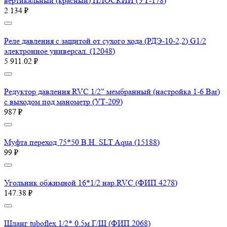
вертикальный (красный) ПЛОСКИЙ (УТ-178)
2 134 ₽
Реле давления с защитой от сухого хода (РДЭ-10-2,2) G1/2
электронное универсал. (12048)
5 911.02 ₽
Редуктор давления RVC 1/2" мембранный (настройка 1-6 Bar)
с выходом под манометр (УТ-209)
987 ₽
Муфта переход 75*50 В.Н. SLT Aqua (15188)
99 ₽
Угольник обжимной 16*1/2 нар.RVC (ФИП 4278)
147.38 ₽
Шланг tuboflex 1/2* 0.5м Г/Ш (ФИП 2068)