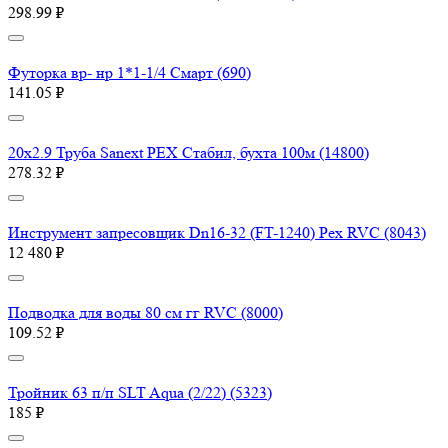
298.99 ₽
Футорка вр- нр 1*1-1/4 Смарт (690)
141.05 ₽
20х2.9 Труба Sanext PEX Стабил, бухта 100м (14800)
278.32 ₽
Инструмент запресовщик Dn16-32 (FT-1240) Pex RVC (8043)
12 480 ₽
Подводка для воды 80 см гг RVC (8000)
109.52 ₽
Тройник 63 п/п SLT Aqua (2/22) (5323)
185 ₽